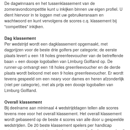
De dagwinnaars en het tussenklassement van de
zomeravondcompetitie kunt u inkijken binnen uw eigen profiel. U
dient hiervoor in te loggen met uw gebruikersnaam en
wachtwoord en kunt vervolgens de scores c.q. klassement bij
"competities" inkijken.
Dag klassement
Per wedstrijd wordt een dagklassement opgemaakt, met
dagprijzen voor de beste drie golfers per categorie; de eerste
plaats levert u een 18 holes greenfeevoucher van de betreffende
baan + een doosje logoballen van Limburg Golfland op. De
runner-up ontvangt een 18 holes greenfeevoucher en de derde
plaats wordt beloond met een 9 holes greenfeevoucher. Er wordt
tevens gespeeld om een neary voor dames en heren afzonderlijk
(niet per categorie), met als prijs een doosje logoballen van
Limburg Golfland.
Overall klassement
Bij deelname aan minimaal 4 wedstrijddagen tellen alle scores
tevens mee voor het overall klassement. Het overall klassement
wordt gebaseerd op de beste 4 scores van alle door u gespeelde
wedstrijden. De 20 beste klassement spelers per handicap