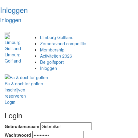
Inloggen
Inloggen
Toggle
Limburg Golfland
navigation
Zomeravond competitie
Membership
Limburg
Activiteiten 2026
Golfland
De golfsport
Inloggen
Pa & dochter golfen
inschrijven
reserveren
Login
Login
Gebruikersnaam
Wachtwoord